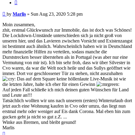
Quote
Post
by
Marlis
»
Sun Aug 23, 2020 5:28 pm
Moin zusammen,
zhit, erstmal Glückwunsch zur Immobile, das ist doch was Schönes!
Die Lockdown-Umstände unterschieden sich ja nicht groß von
unseren hier, und das Lavieren zwischen Vorsicht und Existenzangst
ist bestimmt auch ähnlich. Wahrscheinlich haben wir in Deutschland
mehr finanzielle Hilfen zu verteilen, sodass manche die
Durststrecken besser überstehen als in Portugal (was aber nur eine
Vermutung von mir ist). Ich bin sehr froh, dass wir über Silvester in
Cvo waren, da war die Welt noch heile und das Sullys geöffnet wie
immer. Dort vor geschlossener Tür zu stehen, nicht auszuhalten
Das auf dem Square keine höllenlaute Live-Musik ist wie
die letzten Jahre, halte ich eher für einen Gewinn
Auf jeden Fall schließe ich mich deinen guten Wünschen für Land
und Leute an!!!
Tatsächlich wollten wir uns nach unserem (ersten) Winterurlaub dort
jetzt auch eine Wohnung kaufen in Cvo oder umzu, das liegt nun
erstmal mehr oder weniger auf Eis dank Corona. Mal eben hin zum
gucken geht ja nicht so gut z.Z. ...
Winke aus Bremen, und bleibt gesund!
Marlis
Top