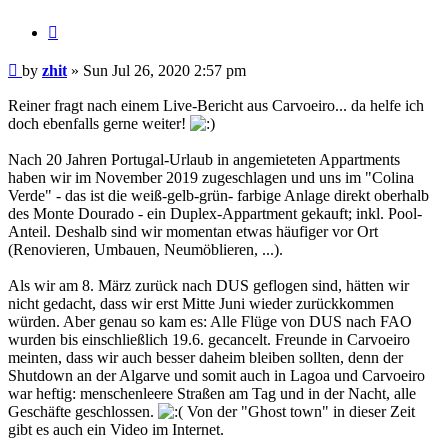
Quote
Post
by
zhit
»
Sun Jul 26, 2020 2:57 pm
Reiner fragt nach einem Live-Bericht aus Carvoeiro... da helfe ich
doch ebenfalls gerne weiter!
Nach 20 Jahren Portugal-Urlaub in angemieteten Appartments
haben wir im November 2019 zugeschlagen und uns im "Colina
Verde" - das ist die weiß-gelb-grün- farbige Anlage direkt oberhalb
des Monte Dourado - ein Duplex-Appartment gekauft; inkl. Pool-
Anteil. Deshalb sind wir momentan etwas häufiger vor Ort
(Renovieren, Umbauen, Neumöblieren, ...).
Als wir am 8. März zurück nach DUS geflogen sind, hätten wir
nicht gedacht, dass wir erst Mitte Juni wieder zurückkommen
würden. Aber genau so kam es: Alle Flüge von DUS nach FAO
wurden bis einschließlich 19.6. gecancelt. Freunde in Carvoeiro
meinten, dass wir auch besser daheim bleiben sollten, denn der
Shutdown an der Algarve und somit auch in Lagoa und Carvoeiro
war heftig: menschenleere Straßen am Tag und in der Nacht, alle
Geschäfte geschlossen.
Von der "Ghost town" in dieser Zeit
gibt es auch ein Video im Internet.