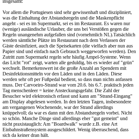
insgesamt:
Vor allem die Portugiesen sind sehr gewissenhaft und diszipliniert,
was die Einhaltung der Abstandsregeln und die Maskenpflicht
angeht - sei es im Supermarkt, sei es im Restaurant. Es waren nur
(wenige) ausländische Urlauber, die uns bei Verstößen gegen die
Regeln unangenehm aufgefallen sind (vornehmlich NL).Tatsächlich
werden sämtliche Plätze im Restaurant nach dem Verlassen der
Gäste desinfiziert, auch die Speisekarten (die vielfach aber nun aus
Papier sind und einfach nach Gebrauch weggeworfen werden). Den
Zutritt zum Supermarkt regeln sehr häufig Ampel-Systeme. Wenn
das Licht "rot" zeigt, warten alle geduldig, bis es wieder auf "grün"
wechselt. Bemerkenswert ist die große Anzahl an Spendern mit
Desinfektionsmitteln vor den Läden und in den Läden. Diese
werden sehr oft per Fußpedal bedient, so dass man nichts anfassen
muss. Der Carvoeiro-Strand war vom 20.6. bis 6.7. praktisch jeden
Tag menschenleer = keine Ansteckungsgefahr. Die Zahl der
Besucher wird elektronisch erfasst und kann am "Strand-Eingang"
am Display abgelesen werden. In den letzten Tagen, insbesondere
am vergangenen Wochenende, war der Strand allerdings
knüppelvoll; da war es dann mit den Abstandsregeln vorbei. Nicht
so schön. Manche Dinge sind allerdings eher "gut gemeint" und
nicht praxistauglich: Am "Boardwalk" wurde z.B. eine Art
Einbahnstraßensystem ausgeschildert. Wenig überraschend, dass
sich da keiner dran hält.