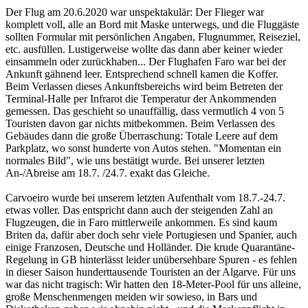
Der Flug am 20.6.2020 war unspektakulär: Der Flieger war
komplett voll, alle an Bord mit Maske unterwegs, und die Fluggäste
sollten Formular mit persönlichen Angaben, Flugnummer, Reiseziel,
etc. ausfüllen. Lustigerweise wollte das dann aber keiner wieder
einsammeln oder zurückhaben... Der Flughafen Faro war bei der
Ankunft gähnend leer. Entsprechend schnell kamen die Koffer.
Beim Verlassen dieses Ankunftsbereichs wird beim Betreten der
Terminal-Halle per Infrarot die Temperatur der Ankommenden
gemessen. Das geschieht so unauffällig, dass vermutlich 4 von 5
Touristen davon gar nichts mitbekommen. Beim Verlassen des
Gebäudes dann die große Überraschung: Totale Leere auf dem
Parkplatz, wo sonst hunderte von Autos stehen. "Momentan ein
normales Bild", wie uns bestätigt wurde. Bei unserer letzten
An-/Abreise am 18.7. /24.7. exakt das Gleiche.
Carvoeiro wurde bei unserem letzten Aufenthalt vom 18.7.-24.7.
etwas voller. Das entspricht dann auch der steigenden Zahl an
Flugzeugen, die in Faro mittlerweile ankommen. Es sind kaum
Briten da, dafür aber doch sehr viele Portugiesen und Spanier, auch
einige Franzosen, Deutsche und Holländer. Die krude Quarantäne-
Regelung in GB hinterlässt leider unübersehbare Spuren - es fehlen
in dieser Saison hunderttausende Touristen an der Algarve. Für uns
war das nicht tragisch: Wir hatten den 18-Meter-Pool für uns alleine,
große Menschenmengen meiden wir sowieso, in Bars und