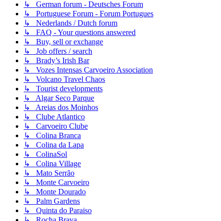
↳ German forum - Deutsches Forum
↳ Portuguese Forum - Forum Portugues
↳ Nederlands / Dutch forum
↳ FAQ - Your questions answered
↳ Buy, sell or exchange
↳ Job offers / search
↳ Brady’s Irish Bar
↳ Vozes Intensas Carvoeiro Association
↳ Volcano Travel Chaos
↳ Tourist developments
↳ Algar Seco Parque
↳ Areias dos Moinhos
↳ Clube Atlantico
↳ Carvoeiro Clube
↳ Colina Branca
↳ Colina da Lapa
↳ ColinaSol
↳ Colina Village
↳ Mato Serrão
↳ Monte Carvoeiro
↳ Monte Dourado
↳ Palm Gardens
↳ Quinta do Paraiso
↳ Rocha Brava