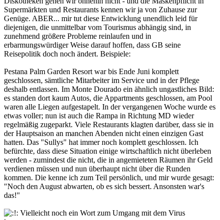
Diskotheken gehen wir ohnehin nicht - und die Maskenpflicht in
Supermärkten und Restaurants kennen wir ja von Zuhause zur
Genüge. ABER... mir tut diese Entwicklung unendlich leid für
diejenigen, die unmittelbar vom Tourismus abhängig sind, in
zunehmend größere Probleme reinlaufen und in
erbarmungswürdiger Weise darauf hoffen, dass GB seine
Reisepolitik doch noch ändert. Beispiele:
Pestana Palm Garden Resort war bis Ende Juni komplett
geschlossen, sämtliche Mitarbeiter im Service und in der Pflege
deshalb entlassen. Im Monte Dourado ein ähnlich ungastliches Bild:
es standen dort kaum Autos, die Appartments geschlossen, am Pool
waren alle Liegen aufgestapelt. In der vergangenen Woche wurde es
etwas voller; nun ist auch die Rampa in Richtung MD wieder
regelmäßig zugeparkt. Viele Restaurants klagten darüber, dass sie in
der Hauptsaison an manchen Abenden nicht einen einzigen Gast
hatten. Das "Sullys" hat immer noch komplett geschlossen. Ich
befürchte, dass diese Situation einige wirtschaftlich nicht überleben
werden - zumindest die nicht, die in angemieteten Räumen ihr Geld
verdienen müssen und nun überhaupt nicht über die Runden
kommen. Die kenne ich zum Teil persönlich, und mir wurde gesagt:
"Noch den August abwarten, ob es sich bessert. Ansonsten war's
das!"
Vielleicht noch ein Wort zum Umgang mit dem Virus