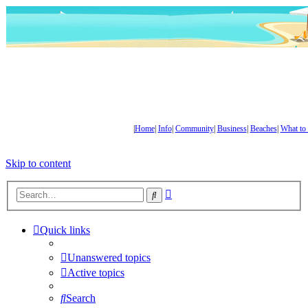
|
Home
|
Info
|
Community
|
Business
|
Beaches
|
What to
Skip to content
Advanced
Search
search
Quick links
Unanswered topics
Active topics
Search