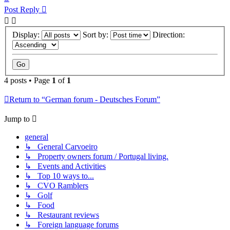
Post Reply
Display:
Sort by:
Direction:
4 posts • Page
1
of
1
Return to “German forum - Deutsches Forum”
Jump to
general
↳ General Carvoeiro
↳ Property owners forum / Portugal living.
↳ Events and Activities
↳ Top 10 ways to...
↳ CVO Ramblers
↳ Golf
↳ Food
↳ Restaurant reviews
↳ Foreign language forums