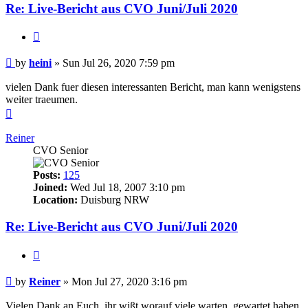
Re: Live-Bericht aus CVO Juni/Juli 2020
Quote
Post
by
heini
»
Sun Jul 26, 2020 7:59 pm
vielen Dank fuer diesen interessanten Bericht, man kann wenigstens
weiter traeumen.
Top
Reiner
CVO Senior
Posts:
125
Joined:
Wed Jul 18, 2007 3:10 pm
Location:
Duisburg NRW
Re: Live-Bericht aus CVO Juni/Juli 2020
Quote
Post
by
Reiner
»
Mon Jul 27, 2020 3:16 pm
Vielen Dank an Euch, ihr wißt worauf viele warten, gewartet haben,