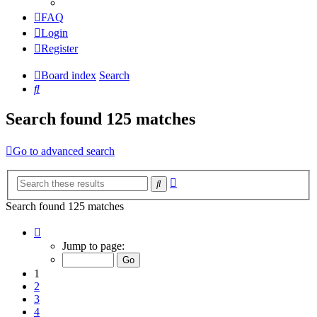
FAQ
Login
Register
Board index
Search
Search
Search found 125 matches
Go to advanced search
Advanced
Search
search
Search found 125 matches
Page
1
Jump to page:
of
9
1
2
3
4