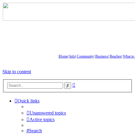
|
Home
|
Info
|
Community
|
Business
|
Beaches
|
What to
Skip to content
Advanced
Search
search
Quick links
Unanswered topics
Active topics
Search