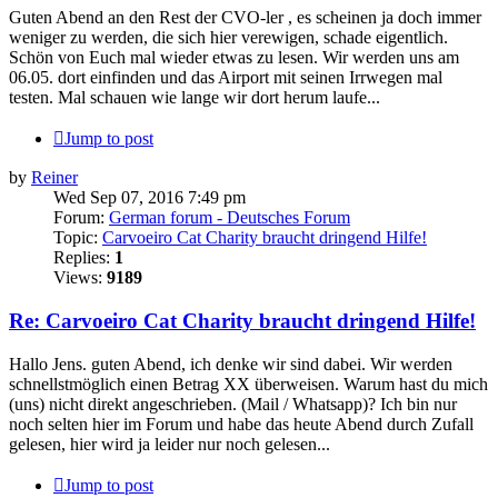
Guten Abend an den Rest der CVO-ler , es scheinen ja doch immer
weniger zu werden, die sich hier verewigen, schade eigentlich.
Schön von Euch mal wieder etwas zu lesen. Wir werden uns am
06.05. dort einfinden und das Airport mit seinen Irrwegen mal
testen. Mal schauen wie lange wir dort herum laufe...
Jump to post
by
Reiner
Wed Sep 07, 2016 7:49 pm
Forum:
German forum - Deutsches Forum
Topic:
Carvoeiro Cat Charity braucht dringend Hilfe!
Replies:
1
Views:
9189
Re: Carvoeiro Cat Charity braucht dringend Hilfe!
Hallo Jens. guten Abend, ich denke wir sind dabei. Wir werden
schnellstmöglich einen Betrag XX überweisen. Warum hast du mich
(uns) nicht direkt angeschrieben. (Mail / Whatsapp)? Ich bin nur
noch selten hier im Forum und habe das heute Abend durch Zufall
gelesen, hier wird ja leider nur noch gelesen...
Jump to post