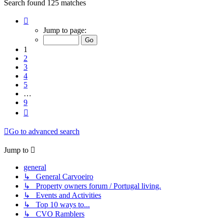
Search found 125 matches
Page
1
Jump to page:
of
9
1
2
3
4
5
…
9
Next
Go to advanced search
Jump to
general
↳ General Carvoeiro
↳ Property owners forum / Portugal living.
↳ Events and Activities
↳ Top 10 ways to...
↳ CVO Ramblers