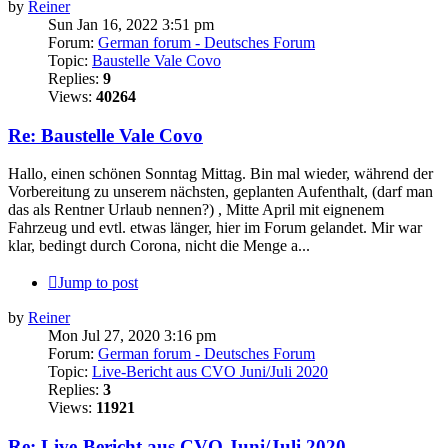
by
Reiner
Sun Jan 16, 2022 3:51 pm
Forum:
German forum - Deutsches Forum
Topic:
Baustelle Vale Covo
Replies:
9
Views:
40264
Re: Baustelle Vale Covo
Hallo, einen schönen Sonntag Mittag. Bin mal wieder, während der
Vorbereitung zu unserem nächsten, geplanten Aufenthalt, (darf man
das als Rentner Urlaub nennen?) , Mitte April mit eignenem
Fahrzeug und evtl. etwas länger, hier im Forum gelandet. Mir war
klar, bedingt durch Corona, nicht die Menge a...
Jump to post
by
Reiner
Mon Jul 27, 2020 3:16 pm
Forum:
German forum - Deutsches Forum
Topic:
Live-Bericht aus CVO Juni/Juli 2020
Replies:
3
Views:
11921
Re: Live-Bericht aus CVO Juni/Juli 2020