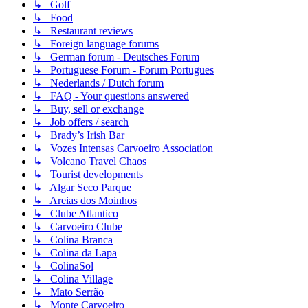
↳ Golf
↳ Food
↳ Restaurant reviews
↳ Foreign language forums
↳ German forum - Deutsches Forum
↳ Portuguese Forum - Forum Portugues
↳ Nederlands / Dutch forum
↳ FAQ - Your questions answered
↳ Buy, sell or exchange
↳ Job offers / search
↳ Brady’s Irish Bar
↳ Vozes Intensas Carvoeiro Association
↳ Volcano Travel Chaos
↳ Tourist developments
↳ Algar Seco Parque
↳ Areias dos Moinhos
↳ Clube Atlantico
↳ Carvoeiro Clube
↳ Colina Branca
↳ Colina da Lapa
↳ ColinaSol
↳ Colina Village
↳ Mato Serrão
↳ Monte Carvoeiro